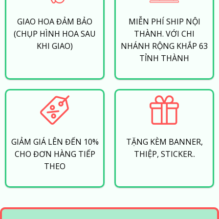
GIAO HOA ĐẢM BẢO
MIỄN PHÍ SHIP NỘI
(CHỤP HÌNH HOA SAU
THÀNH. VỚI CHI
KHI GIAO)
NHÁNH RỘNG KHẮP 63
TỈNH THÀNH
GIẢM GIÁ LÊN ĐẾN 10%
TẶNG KÈM BANNER,
CHO ĐƠN HÀNG TIẾP
THIỆP, STICKER..
THEO