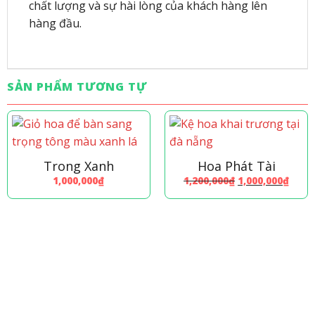
chất lượng và sự hài lòng của khách hàng lên
hàng đầu.
SẢN PHẨM TƯƠNG TỰ
Trong Xanh
Hoa Phát Tài
Giá
Giá
1,000,000
₫
1,200,000
₫
1,000,000
₫
gốc
hiện
là:
tại
1,200,000₫.
là:
1,000