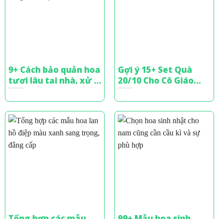
9+ Cách bảo quản hoa
Gợi ý 15+ Set Quà
tươi lâu tại nhà, xử lý
20/10 Cho Cô Giáo
bó hoa tặng
Tinh Tế, Đầy Ý Nghĩa
Tổng hợp các mẫu
99+ Mẫu hoa sinh