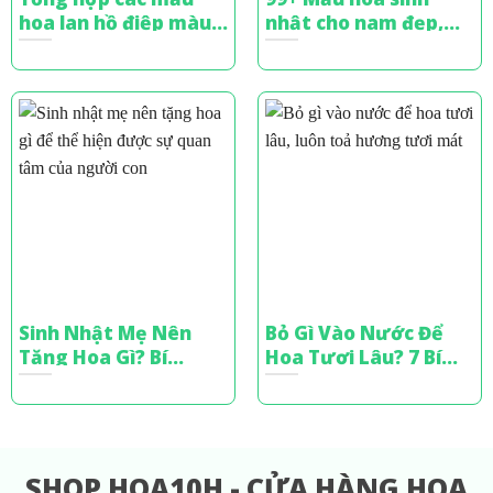
hoa lan hồ điệp màu
nhật cho nam đẹp,
xanh sang trọng,
sang trọng & ý nghĩa
đẳng cấp
nhất
Sinh Nhật Mẹ Nên
Bỏ Gì Vào Nước Để
Tặng Hoa Gì? Bí
Hoa Tươi Lâu? 7 Bí
Quyết Chọn Hoa Tinh
Quyết Từ Chuyên Gia
Tế
Cắm Hoa
SHOP HOA10H - CỬA HÀNG HOA