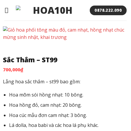
Bỏ
qua
0878.222.090
nội
dung
Sắc Thắm – ST99
700,000
₫
Lẵng hoa sắc thắm – st99 bao gồm:
Hoa mõm sói hồng nhạt: 10 bông.
Hoa hồng đỏ, cam nhạt: 20 bông.
Hoa cúc mẫu đơn cam nhạt: 3 bông.
Lá dolla, hoa babi và các hoa lá phụ khác.