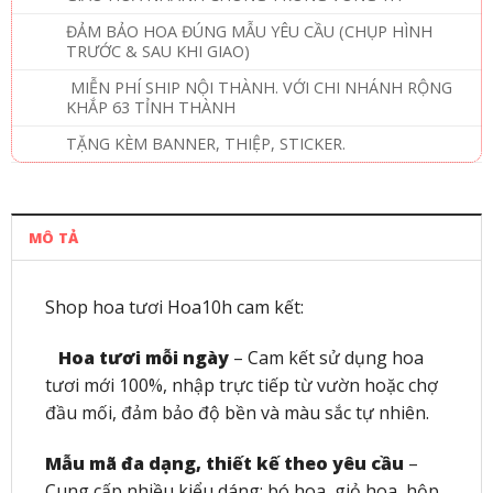
ĐẢM BẢO HOA ĐÚNG MẪU YÊU CẦU (CHỤP HÌNH
TRƯỚC & SAU KHI GIAO)
MIỄN PHÍ SHIP NỘI THÀNH. VỚI CHI NHÁNH RỘNG
KHẮP 63 TỈNH THÀNH
TẶNG KÈM BANNER, THIỆP, STICKER.
MÔ TẢ
Shop hoa tươi Hoa10h cam kết:
Hoa tươi mỗi ngày
– Cam kết sử dụng hoa
tươi mới 100%, nhập trực tiếp từ vườn hoặc chợ
đầu mối, đảm bảo độ bền và màu sắc tự nhiên.
Mẫu mã đa dạng, thiết kế theo yêu cầu
–
Cung cấp nhiều kiểu dáng: bó hoa, giỏ hoa, hộp