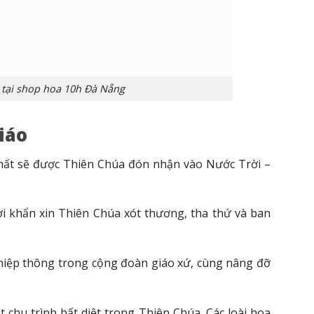
 tại shop hoa 10h Đà Nẵng
iáo
i mất sẽ được Thiên Chúa đón nhận vào Nước Trời –
i khẩn xin Thiên Chúa xót thương, tha thứ và ban
ự hiệp thông trong cộng đoàn giáo xứ, cùng nâng đỡ
chu trình bất diệt trong Thiên Chúa. Các loài hoa