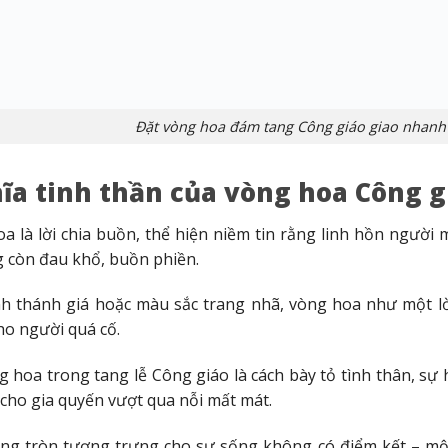
Đặt vòng hoa đám tang Công giáo giao nhanh
ĩa tinh thần của vòng hoa Công g
a là lời chia buồn, thể hiện niềm tin rằng linh hồn ngườ
 còn đau khổ, buồn phiền.
h thánh giá hoặc màu sắc trang nhã, vòng hoa như một lờ
ho người quá cố.
g hoa trong tang lễ Công giáo là cách bày tỏ tình thân, s
 cho gia quyến vượt qua nỗi mất mát.
ng tròn tượng trưng cho sự sống không có điểm kết – một 