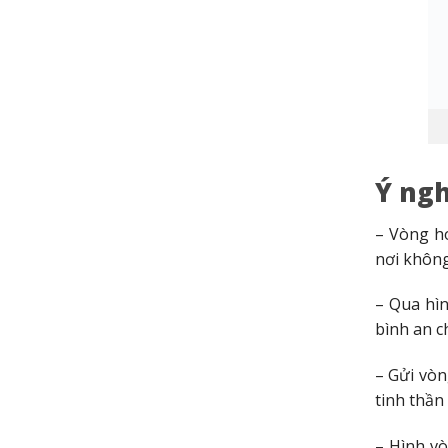
Ý ngh
– Vòng ho
nơi không
– Qua hìn
bình an c
– Gửi vòn
tinh thần
– Hình vò