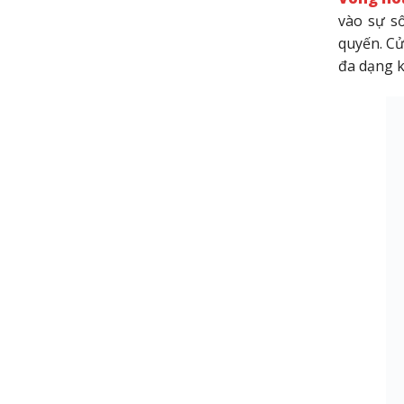
vào sự s
quyến. Cử
đa dạng k