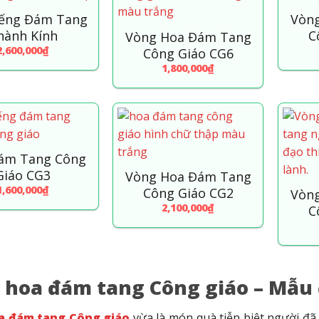
iếng Đám Tang
Vòn
hành Kính
C
Vòng Hoa Đám Tang
2,600,000
₫
Công Giáo CG6
1,800,000
₫
ám Tang Công
Giáo CG3
Vòng Hoa Đám Tang
1,600,000
₫
Công Giáo CG2
Vòn
2,100,000
₫
C
 hoa đám tang Công giáo – Mẫu đ
a đám tang Công giáo
vừa là món quà tiễn biệt người đã 