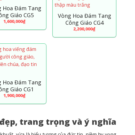
g Hoa Đám Tang
ông Giáo CG5
Vòng Hoa Đám Tang
1,600,000
₫
Công Giáo CG4
2,200,000
₫
g Hoa Đám Tang
ông Giáo CG1
1,900,000
₫
ẹp, trang trọng và ý nghĩa
khuất, vừa là biểu tượng của đức tin, niềm hy vọng