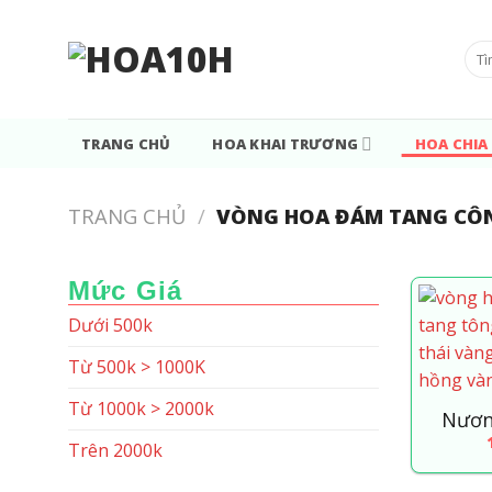
Bỏ
qua
Tìm
nội
kiế
dung
TRANG CHỦ
HOA KHAI TRƯƠNG
HOA CHIA
TRANG CHỦ
/
VÒNG HOA ĐÁM TANG CÔ
Mức Giá
Dưới 500k
Từ 500k > 1000K
Từ 1000k > 2000k
Nươn
Trên 2000k