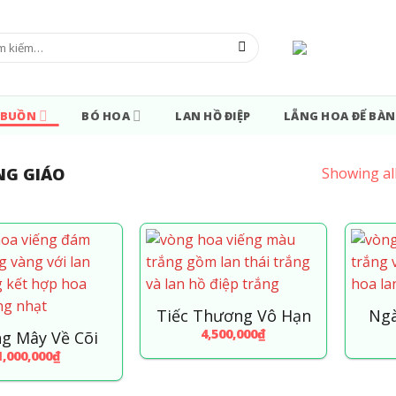
m:
 BUỒN
BÓ HOA
LAN HỒ ĐIỆP
LẴNG HOA ĐỂ BÀN
NG GIÁO
Showing all
Tiếc Thương Vô Hạn
Ngà
4,500,000
₫
g Mây Về Cõi
1,000,000
₫