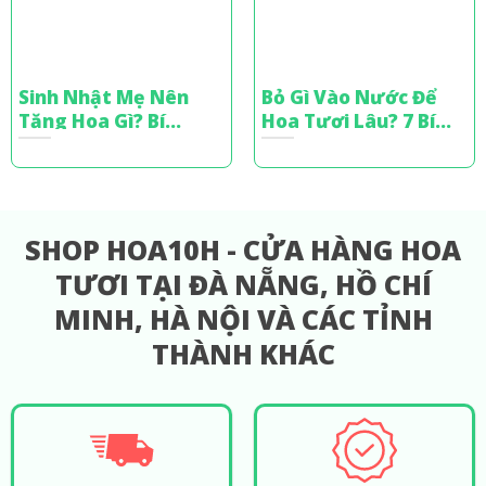
Sinh Nhật Mẹ Nên
Bỏ Gì Vào Nước Để
Tặng Hoa Gì? Bí
Hoa Tươi Lâu? 7 Bí
Quyết Chọn Hoa Tinh
Quyết Từ Chuyên Gia
Tế
Cắm Hoa
SHOP HOA10H - CỬA HÀNG HOA
TƯƠI TẠI ĐÀ NẴNG, HỒ CHÍ
MINH, HÀ NỘI VÀ CÁC TỈNH
THÀNH KHÁC