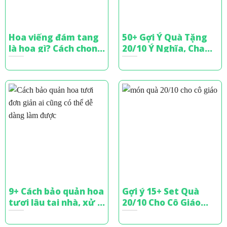
Hoa viếng đám tang
50+ Gợi Ý Quà Tặng
là hoa gì? Cách chọn
20/10 Ý Nghĩa, Chạm
hoa chia buồn tinh tế
Đến Trái Tim Phái Đẹp
9+ Cách bảo quản hoa
Gợi ý 15+ Set Quà
tươi lâu tại nhà, xử lý
20/10 Cho Cô Giáo
bó hoa tặng
Tinh Tế, Đầy Ý Nghĩa