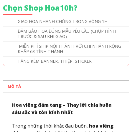
Chọn Shop Hoa10h?
GIAO HOA NHANH CHÓNG TRONG VÒNG 1H
ĐẢM BẢO HOA ĐÚNG MẪU YÊU CẦU (CHỤP HÌNH
TRƯỚC & SAU KHI GIAO)
MIỄN PHÍ SHIP NỘI THÀNH. VỚI CHI NHÁNH RỘNG
KHẮP 63 TỈNH THÀNH
TẶNG KÈM BANNER, THIỆP, STICKER.
MÔ TẢ
Hoa viếng đám tang – Thay lời chia buồn
sâu sắc và tôn kính nhất
Trong những thời khắc đau buồn,
hoa viếng