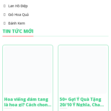
Lan Hồ Điệp
Giỏ Hoa Quả
Bánh Kem
TIN TỨC MỚI
Hoa viếng đám tang
50+ Gợi Ý Quà Tặng
là hoa gì? Cách chọn
20/10 Ý Nghĩa, Chạm
hoa chia buồn tinh tế
Đến Trái Tim Phái Đẹp