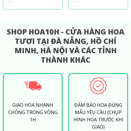
Quyết Chọn Hoa Tinh
Quyết Từ Chuyên Gia
Tế
Cắm Hoa
SHOP HOA10H - CỬA HÀNG HOA
TƯƠI TẠI ĐÀ NẴNG, HỒ CHÍ
MINH, HÀ NỘI VÀ CÁC TỈNH
THÀNH KHÁC
GIAO HOA NHANH
ĐẢM BẢO HOA ĐÚNG
CHÓNG TRONG VÒNG
MẪU YÊU CẦU (CHỤP
1H
HÌNH HOA TRƯỚC KHI
GIAO)