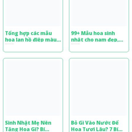
Tổng hợp các mẫu
99+ Mẫu hoa sinh
hoa lan hồ điệp màu
nhật cho nam đẹp,
xanh sang trọng,
sang trọng & ý nghĩa
đẳng cấp
nhất
Sinh Nhật Mẹ Nên
Bỏ Gì Vào Nước Để
Tặng Hoa Gì? Bí
Hoa Tươi Lâu? 7 Bí