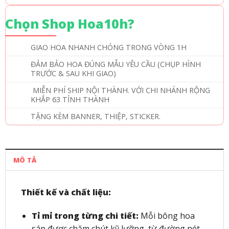
Chọn Shop Hoa10h?
GIAO HOA NHANH CHÓNG TRONG VÒNG 1H
ĐẢM BẢO HOA ĐÚNG MẪU YÊU CẦU (CHỤP HÌNH
TRƯỚC & SAU KHI GIAO)
MIỄN PHÍ SHIP NỘI THÀNH. VỚI CHI NHÁNH RỘNG
KHẮP 63 TỈNH THÀNH
TẶNG KÈM BANNER, THIỆP, STICKER.
MÔ TẢ
Thiết kế và chất liệu:
Tỉ mỉ trong từng chi tiết:
Mỗi bông hoa
sáp được chăm chút kỹ lưỡng, từ đường nét