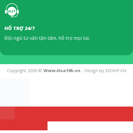
HỔ TRỢ 24/7
Đội ngũ tư vấn tận tâm, hỗ trợ mọi lúc
Copyright 2026 ©
Www.Hoa10h.vn
- Design by SEOViP.VN
0878222090