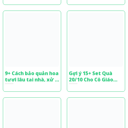
9+ Cách bảo quản hoa
Gợi ý 15+ Set Quà
tươi lâu tại nhà, xử lý
20/10 Cho Cô Giáo
bó hoa tặng
Tinh Tế, Đầy Ý Nghĩa