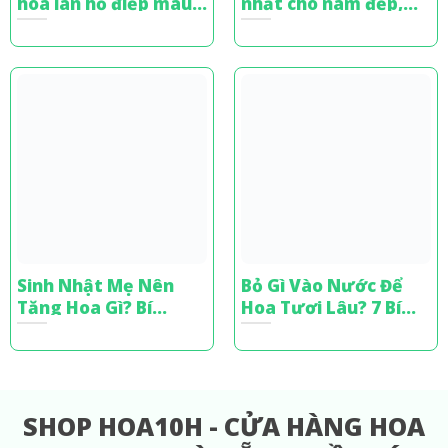
hoa lan hồ điệp màu
nhật cho nam đẹp,
xanh sang trọng,
sang trọng & ý nghĩa
đẳng cấp
nhất
Sinh Nhật Mẹ Nên
Bỏ Gì Vào Nước Để
Tặng Hoa Gì? Bí
Hoa Tươi Lâu? 7 Bí
Quyết Chọn Hoa Tinh
Quyết Từ Chuyên Gia
Tế
Cắm Hoa
SHOP HOA10H - CỬA HÀNG HOA