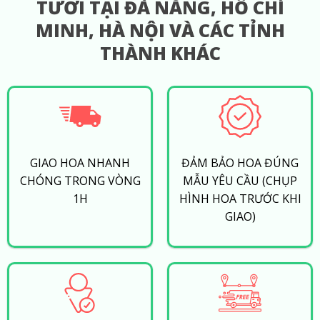
TƯƠI TẠI ĐÀ NẴNG, HỒ CHÍ
MINH, HÀ NỘI VÀ CÁC TỈNH
THÀNH KHÁC
GIAO HOA NHANH
ĐẢM BẢO HOA ĐÚNG
CHÓNG TRONG VÒNG
MẪU YÊU CẦU (CHỤP
1H
HÌNH HOA TRƯỚC KHI
GIAO)