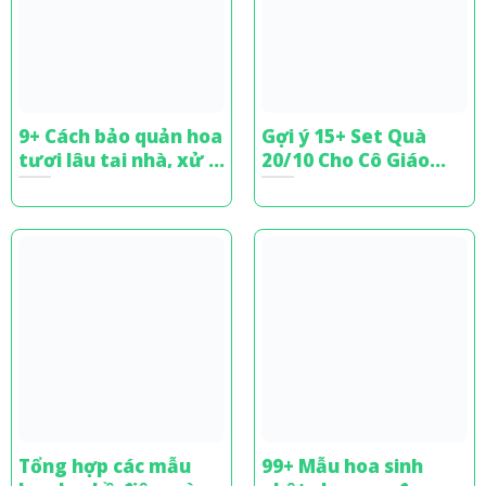
9+ Cách bảo quản hoa
Gợi ý 15+ Set Quà
tươi lâu tại nhà, xử lý
20/10 Cho Cô Giáo
bó hoa tặng
Tinh Tế, Đầy Ý Nghĩa
Tổng hợp các mẫu
99+ Mẫu hoa sinh