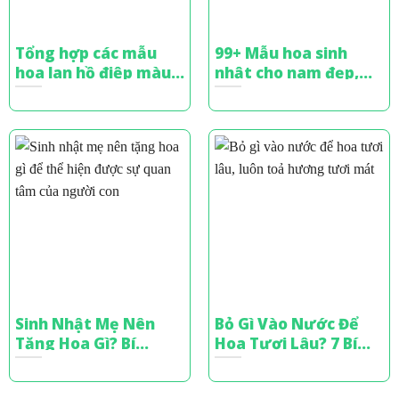
Tổng hợp các mẫu
99+ Mẫu hoa sinh
hoa lan hồ điệp màu
nhật cho nam đẹp,
xanh sang trọng,
sang trọng & ý nghĩa
đẳng cấp
nhất
Sinh Nhật Mẹ Nên
Bỏ Gì Vào Nước Để
Tặng Hoa Gì? Bí
Hoa Tươi Lâu? 7 Bí
Quyết Chọn Hoa Tinh
Quyết Từ Chuyên Gia
Tế
Cắm Hoa