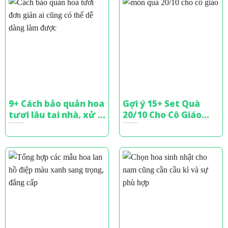
9+ Cách bảo quản hoa
Gợi ý 15+ Set Quà
tươi lâu tại nhà, xử lý
20/10 Cho Cô Giáo
bó hoa tặng
Tinh Tế, Đầy Ý Nghĩa