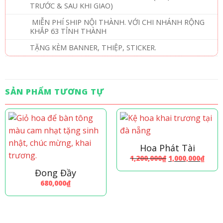
TRƯỚC & SAU KHI GIAO)
MIỄN PHÍ SHIP NỘI THÀNH. VỚI CHI NHÁNH RỘNG
KHẮP 63 TỈNH THÀNH
TẶNG KÈM BANNER, THIỆP, STICKER.
SẢN PHẨM TƯƠNG TỰ
Hoa Phát Tài
Giá
Giá
1,200,000
₫
1,000,000
₫
gốc
hiện
là:
tại
Đong Đầy
1,200,000₫.
là:
680,000
₫
1,000