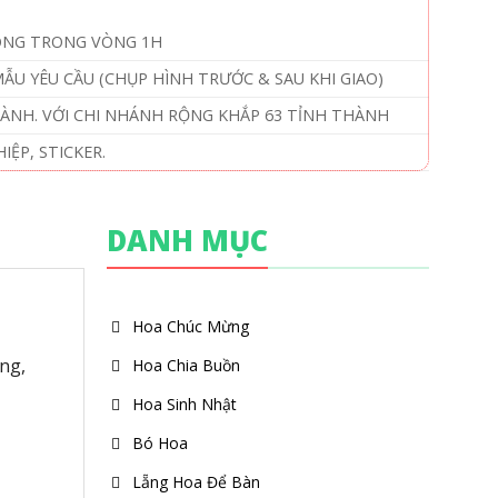
ÓNG TRONG VÒNG 1H
U YÊU CẦU (CHỤP HÌNH TRƯỚC & SAU KHI GIAO)
HÀNH. VỚI CHI NHÁNH RỘNG KHẮP 63 TỈNH THÀNH
ỆP, STICKER.
DANH MỤC
Hoa Chúc Mừng
ng,
Hoa Chia Buồn
Hoa Sinh Nhật
Bó Hoa
Lẵng Hoa Để Bàn