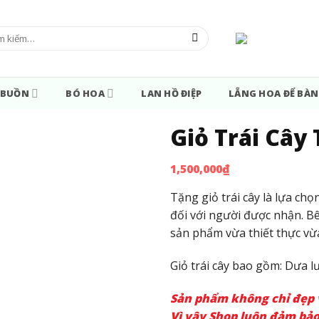
m:
 BUỒN
BÓ HOA
LAN HỒ ĐIỆP
LẴNG HOA ĐỂ BÀN
Giỏ Trái Cây 
1,500,000
₫
Tặng giỏ trái cây là lựa chọ
đối với người được nhận. Bê
sản phẩm vừa thiết thực vừ
Giỏ trái cây bao gồm: Dưa lư
Sản phẩm không chỉ đẹp v
Vì vậy Shop luôn đảm bả