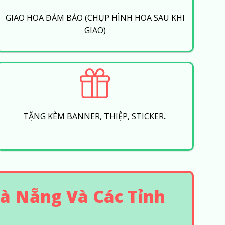
GIAO HOA ĐẢM BẢO (CHỤP HÌNH HOA SAU KHI
GIAO)
TẶNG KÈM BANNER, THIỆP, STICKER..
à Nẵng Và Các Tỉnh