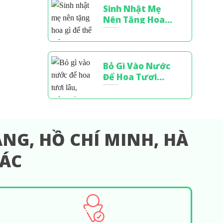
Sinh Nhật Mẹ
Nên Tặng Hoa
Gì? Bí Quyết
Chọn Hoa Tinh
Tế
Bỏ Gì Vào Nước
Để Hoa Tươi
Lâu? 7 Bí Quyết
Từ Chuyên Gia
Cắm Hoa
NG, HỒ CHÍ MINH, HÀ
HÁC