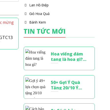
Lan Hồ Điệp
Giỏ Hoa Quả
Bánh Kem
TIN TỨC MỚI
 GTC13
₫
Hoa viếng đám
tang là hoa gì?
Cách chọn hoa
chia buồn tinh tế
Giỏ Hoa Quả-HQ1
Giỏ Hoa 
1,300,000
₫
1,100,0
50+ Gợi Ý Quà
Tặng 20/10 Ý
Nghĩa, Chạm
Đến Trái Tim
Phái Đẹp