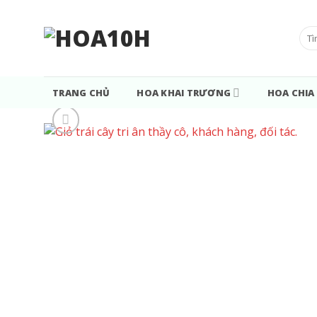
Bỏ
qua
Tìm
nội
kiế
dung
TRANG CHỦ
HOA KHAI TRƯƠNG
HOA CHIA