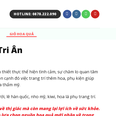
HOTLINE: 0878.222.090
GIỎ HOA QUẢ
Tri Ân
n thiết thực thể hiện tình cảm, sự chăm lo quan tâm
n cạnh đó việc trang trí thêm hoa, phụ kiện giúp
a thẩm mỹ.
ới, lê hàn quốc, nho mỹ, kiwi, hoa lá phụ trang trí.
ề thị giác mà còn mang lại lợi ích về sức khỏe.
o lựa chọn nguồn hoa quả mới nhập về trong