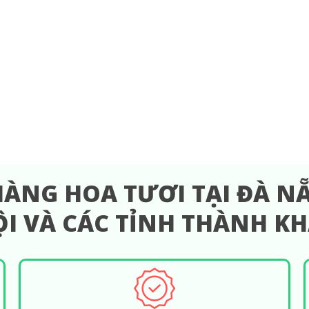
HÀNG HOA TƯƠI TẠI ĐÀ NẴ
I VÀ CÁC TỈNH THÀNH K