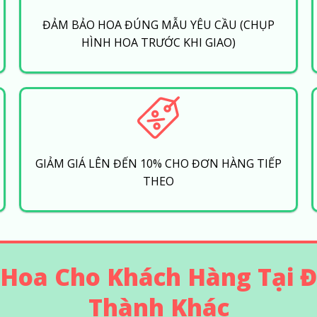
ĐẢM BẢO HOA ĐÚNG MẪU YÊU CẦU (CHỤP
HÌNH HOA TRƯỚC KHI GIAO)
GIẢM GIÁ LÊN ĐẾN 10% CHO ĐƠN HÀNG TIẾP
THEO
 Hoa Cho Khách Hàng Tại Đ
Thành Khác