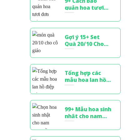
9+ Cách bảo
quản hoa tươi
lâu tại nhà, xử lý
bó hoa tặng
Gợi ý 15+ Set
Quà 20/10 Cho
Cô Giáo Tinh Tế,
Đầy Ý Nghĩa
Tổng hợp các
mẫu hoa lan hồ
điệp màu xanh
sang trọng,
đẳng cấp
99+ Mẫu hoa sinh
nhật cho nam
đẹp, sang trọng
& ý nghĩa nhất