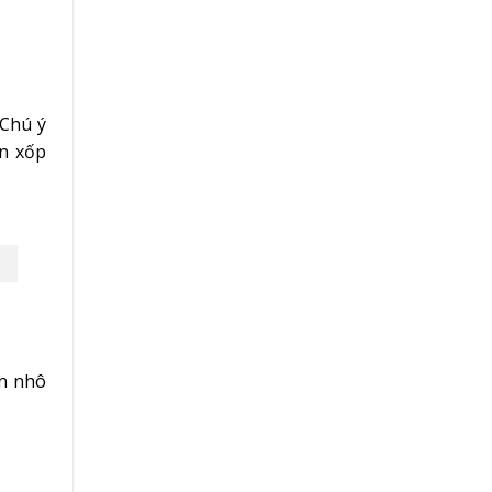
(Chú ý
ến xốp
ên nhô