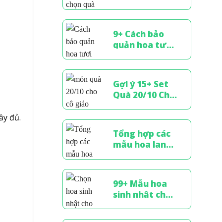
Nghĩa, Chạm
Đến Trái Tim
Phái Đẹp
9+ Cách bảo
quản hoa tươi
lâu tại nhà, xử
lý bó hoa tặng
Gợi ý 15+ Set
Quà 20/10 Cho
Cô Giáo Tinh
Tế, Đầy Ý
ầy đủ.
Nghĩa
Tổng hợp các
mẫu hoa lan
hồ điệp màu
xanh sang
trọng, đẳng
99+ Mẫu hoa
cấp
sinh nhật cho
nam đẹp, sang
trọng & ý