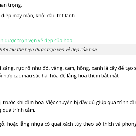
uan trọng.
iệp may mắn, khởi đầu tốt lành.
tươi lâu thể hiện được trọn vẹn vẻ đẹp của hoa
áng, rực rỡ như đỏ, vàng, cam, hồng, xanh lá cây để tạo 
i hợp các màu sắc hài hòa để lẵng hoa thêm bắt mắt
 trước khi cắm hoa. Việc chuyển bị đầy đủ giúp quá trình c
g quá trình cắm.
gỗ, hoặc lẵng nhựa có quai xách tùy theo sở thích và phon