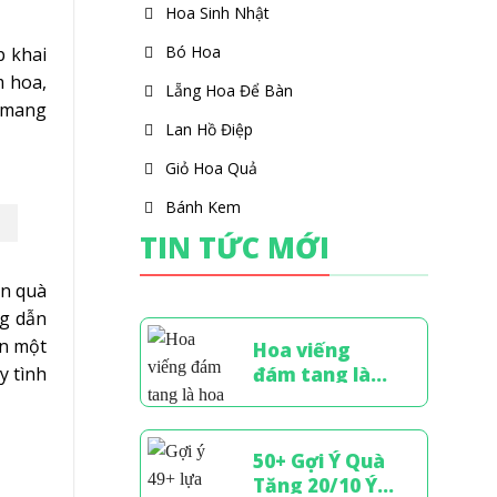
Hoa Sinh Nhật
Bó Hoa
p khai
m hoa,
Lẵng Hoa Để Bàn
 mang
Lan Hồ Điệp
Giỏ Hoa Quả
Bánh Kem
TIN TỨC MỚI
ón quà
g dẫn
ện một
Hoa viếng
đám tang là
y tình
hoa gì? Cách
chọn hoa chia
buồn tinh tế
50+ Gợi Ý Quà
Tặng 20/10 Ý