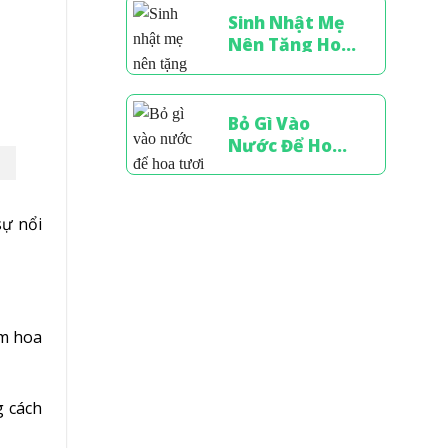
nghĩa nhất
Sinh Nhật Mẹ
Nên Tặng Hoa
Gì? Bí Quyết
Chọn Hoa Tinh
Tế
Bỏ Gì Vào
Nước Để Hoa
Tươi Lâu? 7 Bí
Quyết Từ
Chuyên Gia
sự nổi
Cắm Hoa
ắm hoa
g cách