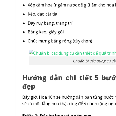
Xốp cắm hoa (ngâm nước để giữ ẩm cho hoa l
Kéo, dao cắt tỉa
Dây ruy băng, trang trí
Băng keo, giấy gói
Chúc mừng băng rộng (tùy chọn)
Chuẩn bị các dụng cụ cầ
Hướng dẫn chi tiết 5 bư
đẹp
Bây giờ, Hoa 10h sẽ hướng dẫn bạn từng bước một
sẽ có một lẵng hoa thật ưng để ý dành tặng ngư
Bước 1: Sơ chế hoa và ngâm xốp