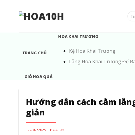
Bỏ
qua
Tìm
nội
kiế
dung
HOA KHAI TRƯƠNG
Kệ Hoa Khai Trương
TRANG CHỦ
Lẵng Hoa Khai Trương Để B
GIỎ HOA QUẢ
Hướng dẫn cách cắm lẵng
giản
22/07/2025
HOA10H