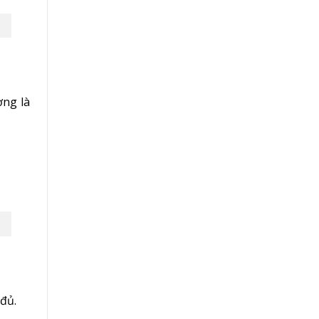
ờng là
đủ.