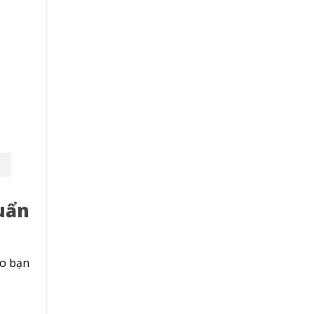
uẩn
ảo bạn